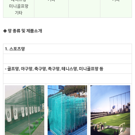
미니골프망
기타
◈ 망 종류 및 제품소개
1. 스포츠망
- 골프망, 야구망, 축구망, 족구망, 테니스망, 미니골프망 등