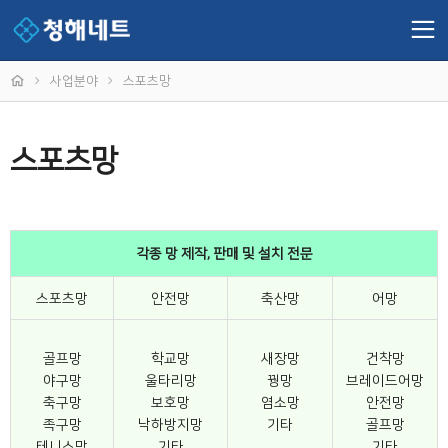
사업분야
스포츠망
스포츠망
각종 망 제작, 판매 및 설치 전문
스포츠망
안전망
축산망
어망
골프망
학교망
새장망
건착망
야구망
울타리망
꿩망
브레이드어망
축구망
보호망
염소망
안전망
족구망
낙하방지망
기타
골프망
테니스망
기타
기타