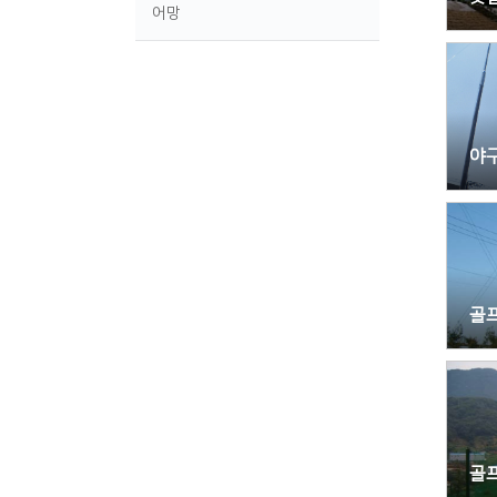
어망
야
골
골