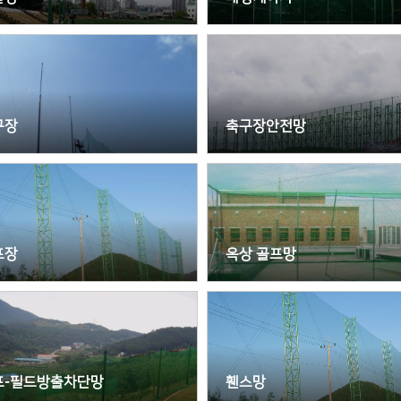
구장
축구장안전망
프장
옥상 골프망
프-필드방출차단망
휀스망