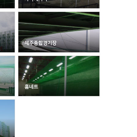
제주종합경기장
홈네트