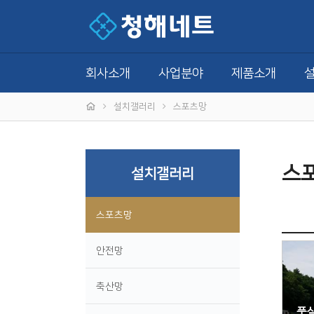
회사소개
사업분야
제품소개
설치갤러리
스포츠망
스
설치갤러리
스포츠망
안전망
축산망
풋