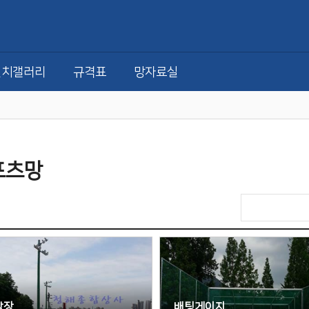
설치갤러리
규격표
망자료실
포츠망
살장
배팅게이지