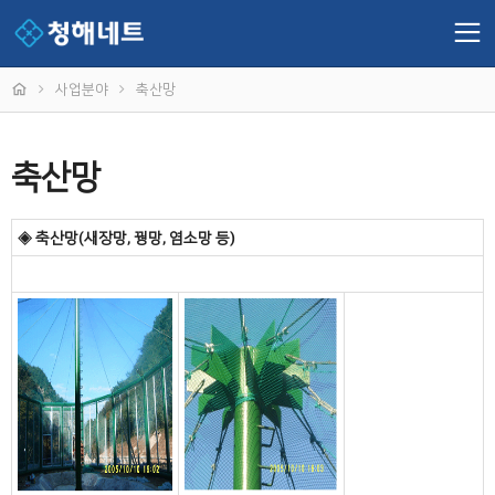
사업분야
축산망
축산망
◈ 축산망(새장망, 꿩망, 염소망 등)