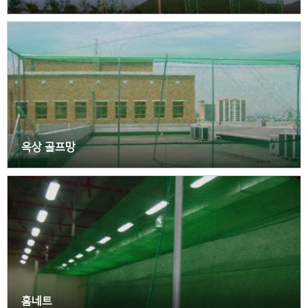
옥상 골프망
홈네트