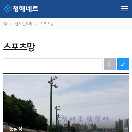
설치갤러리
스포츠망
스포츠망
풋살장