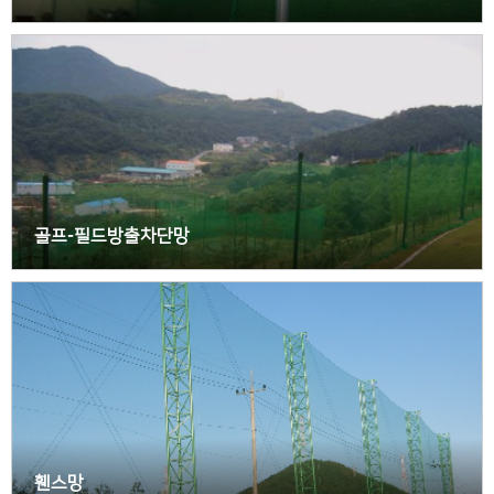
골프-필드방출차단망
휀스망