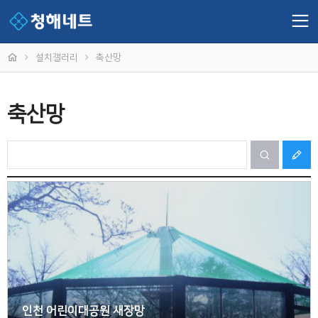
설치갤러리
축산망
축산망
인천 어린이대공원 새장망