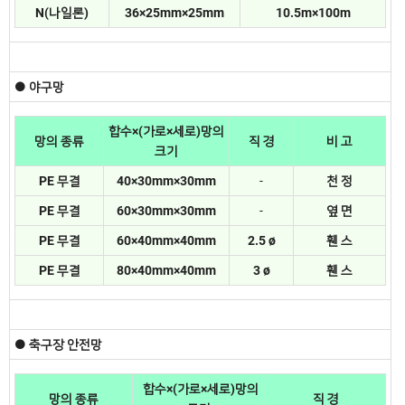
N(나일론)
36×25mm×25mm
10.5m×100m
● 야구망
합수×(가로×세로)망의
망의 종류
직 경
비 고
크기
PE 무결
40×30mm×30mm
-
천 정
PE 무결
60×30mm×30mm
-
옆 면
PE 무결
60×40mm×40mm
2.5 ø
휀 스
PE 무결
80×40mm×40mm
3 ø
휀 스
●
축구장 안전망
합수×(가로×세로)망의
망의 종류
직 경