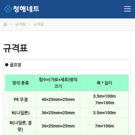
규격표
규격표
규격표
● 골프망
합수×(가로×세로)망의
망의 종류
폭 * 길이
크기
3.5m×100m
PE 무결
40×25mm×25mm
7m×100m
N(나일론)
36×25mm×25mm
3.5m×100m
N(나일론, 결
36×25mm×25mm
7m×100m
망)