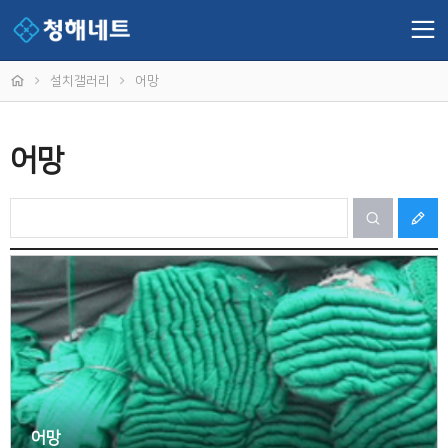
설치갤러리
어망
어망
어망