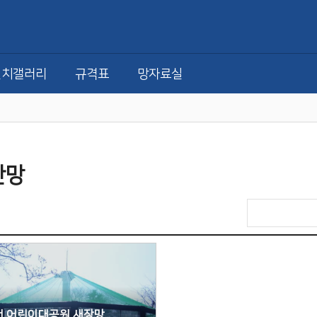
설치갤러리
규격표
망자료실
산망
천 어린이대공원 새장망