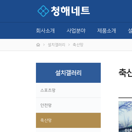
회사소개
사업분야
제품소개
설치갤러리
축산망
축
설치갤러리
스포츠망
안전망
축산망
인